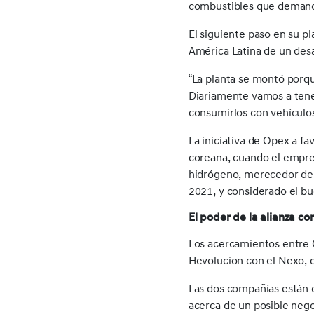
combustibles que demanden
El siguiente paso en su p
América Latina de un desa
“La planta se montó porque
Diariamente vamos a tene
consumirlos con vehículos 
La iniciativa de Opex a fa
coreana, cuando el empres
hidrógeno, merecedor del
2021, y considerado el bu
El poder de la alianza c
Los acercamientos entre 
Hevolucion con el Nexo, d
Las dos compañías están e
acerca de un posible neg