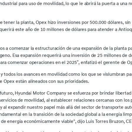
industrial para uso de movilidad, lo que le abrirá la puerta a una n
de tener la planta, Opex hizo inversiones por 500.000 dólares, si
querirá este año de 10 millones de dólares para atender a Antioq
os a comenzar la estructuración de una expansión de la planta p
ógeno. Esa expansión requerirá una inversión de 25 millones de dó
ara comenzar operaciones en el 2025”, enfatizó el gerente de O
 y todos los avances en movilidad como los que se vislumbran p
e Opex están alineados con sus prioridades.
l futuro, Hyundai Motor Company se esfuerza por brindar liberta
servicios de movilidad, al establecer relaciones cercanas con los
 y al expandir nuestro papel más allá del sector de transporte au
amental en la transición de la sociedad global a la energía limpi
 de energía económicamente viable", dijo Luis Torres Bruzon, C