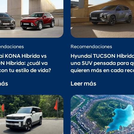
ndaciones
Recomendaciones
i KONA Híbrida vs
Hyundai TUCSON Híbrida
 Híbrida: ¿cuál va
una SUV pensada para q
on tu estilo de vida?
quieren más en cada rec
más
Leer más