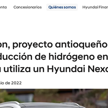
enta
Concesionarios
Quiénes somos
Hyundai Fina
òn, proyecto antioqueño
ducción de hidrógeno e
 utiliza un Hyundai Nex
nio de 2022