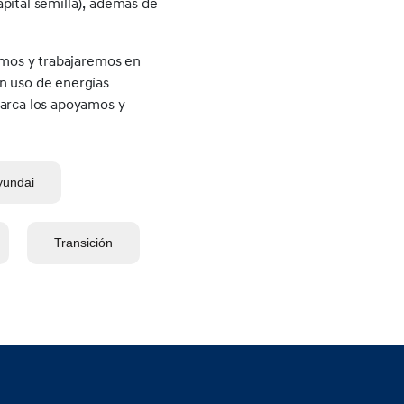
pital semilla), además de
zamos y trabajaremos en
n uso de energías
marca los apoyamos y
yundai
Transición