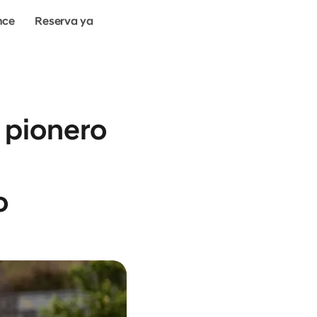
nce
Reserva ya
 pionero
n
o