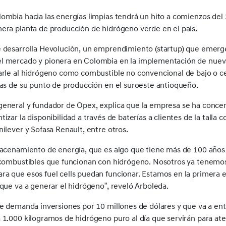
ombia hacia las energías limpias tendrá un hito a comienzos de
era planta de producción de hidrógeno verde en el país.
e desarrolla Hevoluciòn, un emprendimiento (startup) que emer
l mercado y pionera en Colombia en la implementación de nueva
arle al hidrógeno como combustible no convencional de bajo o c
bas de su punto de producción en el suroeste antioqueño.
general y fundador de Opex, explica que la empresa se ha conce
izar la disponibilidad a través de baterías a clientes de la talla
ilever y Sofasa Renault, entre otros.
lmacenamiento de energía, que es algo que tiene más de 100 años
e combustibles que funcionan con hidrógeno. Nosotros ya tenemo
a que esos fuel cells puedan funcionar. Estamos en la primera e
 que va a generar el hidrógeno”, reveló Arboleda.
ue demanda inversiones por 10 millones de dólares y que va a en
 1.000 kilogramos de hidrógeno puro al día que servirán para ate